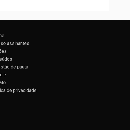
ne
so assinantes
ões
eúdos
stão de pauta
cie
ato
tica de privacidade