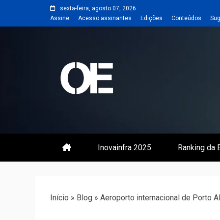
Skip
sexta-feira, agosto 07, 2026
to
Assine
Acesso assinantes
Edições
Conteúdos
Sug
content
Portal de notícias de Engenharia
Revista | O
Inovainfra 2025
Ranking da E
Início
»
Blog
»
Aeroporto internacional de Porto A