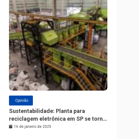
Opinião
Sustentabilidade: Planta para
reciclagem eletrônica em SP se torna
a maior da América Latina
16 de janeiro de 2025