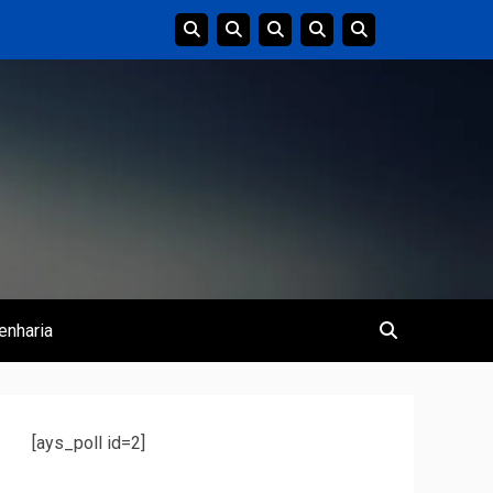
enharia
[ays_poll id=2]