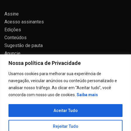
Assine
Acesso assinantes
Edições
Conteúdos
Sugestão de pauta
Anuncie
Contato
Nossa política de Privacidade
Política de privacidade
Usamos cookies para melhorar sua experiência de
navegação, veicular anúncios ou conteúdo personalizado e
analisar nosso tráfego. Ao clicar em "Aceitar tudo", você
concorda com nosso uso de cookies.
Saiba mais
Todos direitos reservados 2024.
Aceitar Tudo
Proudly powered by WordPress
|
Theme: Allure News
by
Candid Themes
.
Rejeitar Tudo