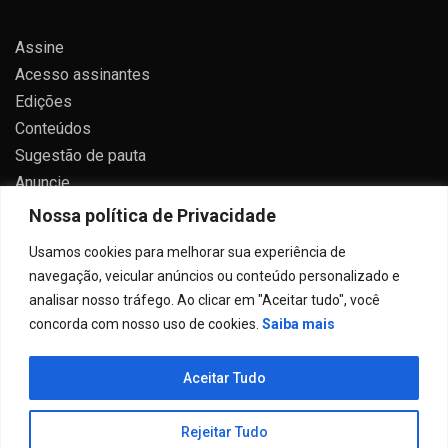
Assine
Acesso assinantes
Edições
Conteúdos
Sugestão de pauta
Anuncie
Contato
Nossa política de Privacidade
Política de privacidade
Usamos cookies para melhorar sua experiência de
navegação, veicular anúncios ou conteúdo personalizado e
analisar nosso tráfego. Ao clicar em "Aceitar tudo", você
concorda com nosso uso de cookies.
Saiba mais
Todos direitos reservados 2024.
Aceitar Tudo
Proudly powered by WordPress
|
Theme: Allure News
by
Candid Themes
.
Rejeitar Tudo