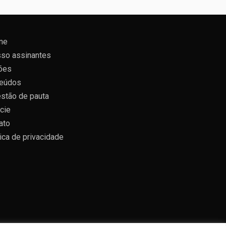
ne
so assinantes
ões
eúdos
stão de pauta
cie
ato
tica de privacidade