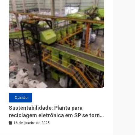
Opinião
Sustentabilidade: Planta para
reciclagem eletrônica em SP se torna
a maior da América Latina
16 de janeiro de 2025