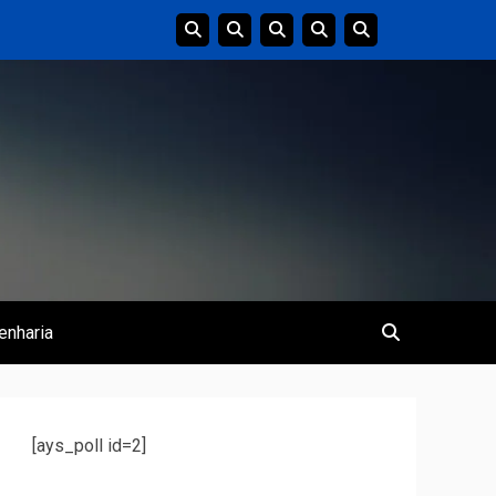
enharia
[ays_poll id=2]