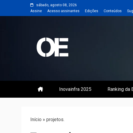
Skip
sábado, agosto 08, 2026
to
Assine
Acesso assinantes
Edições
Conteúdos
Sug
content
Portal de notícias de Engenharia
Revista | O
Inovainfra 2025
Ranking da E
Início
»
projetos.