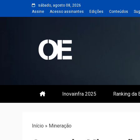
Skip
sábado, agosto 08, 2026
to
Assine
Acesso assinantes
Edições
Conteúdos
Sug
content
Portal de notícias de Engenharia
Revista | O
Inovainfra 2025
Ranking da E
Início
»
Mineração