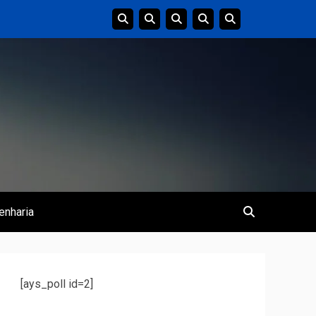
enharia
[ays_poll id=2]