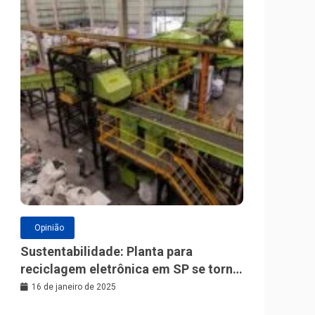
Opinião
Sustentabilidade: Planta para
reciclagem eletrônica em SP se torna
a maior da América Latina
16 de janeiro de 2025