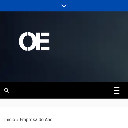
Skip
to
content
Portal de notícias de Engenharia e
Revista | O
Infraestrutura
Empreiteiro
Início
»
Empresa do Ano