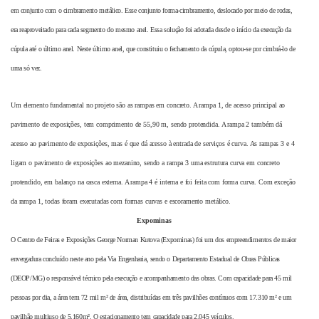
em conjunto com o cimbramento metálico. Esse conjunto forma-cimbramento, deslocado por meio de rodas,
era reaproveitado para cada segmento do mesmo anel. Essa solução foi adotada desde o início da execução da
cúpula até o último anel. Neste último anel, que constituiu o fechamento da cúpula, optou-se por cimbrá-lo de
uma só vez.
Um elemento fundamental no projeto são as rampas em concreto. A rampa 1, de acesso principal ao
pavimento de exposições, tem comprimento de 55,90 m, sendo protendida. A rampa 2 também dá
acesso ao pavimento de exposições, mas é que dá acesso à entrada de serviços é curva. As rampas 3 e 4
ligam o pavimento de exposições ao mezanino, sendo a rampa 3 uma estrutura curva em concreto
protendido, em balanço na casca externa. A rampa 4 é interna e foi feita com forma curva. Com exceção
da rampa 1, todas foram executadas com formas curvas e escoramento metálico.
Expominas
O Centro de Feiras e Exposições George Norman Kutova (Expominas) foi um dos empreendimentos de maior
envergadura concluído neste ano pela Via Engenharia, sendo o Departamento Estadual de Obras Públicas
(DEOP/MG) o responsável técnico pela execução e acompanhamento das obras. Com capacidade para 45 mil
pessoas por dia, a área tem 72 mil m² de área, distribuídas em três pavilhões contínuos com 17.310 m² e um
pavilhão multiuso de 5.160m². O estacionamento tem capacidade para 2.045 veículos.