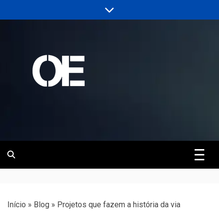
Skip
to
content
Portal de notícias de Engenharia e
Revista | O
Infraestrutura
Empreiteiro
Início
»
Blog
»
Projetos que fazem a história da via