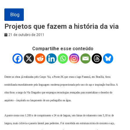
Blog
Projetos que fazem a história da via
21 de outubro de 2011
Compartilhe esse conteúdo
Dentre as obras já realizadas pelo Grupo Via, a Ponte JK que cruza o lago Paranoá, em Brasília, ficou
notabilizada mundialmente pela linguagem moderna proporcionada pelo uso do aço e inspiração bucólica. A
obra ficou a cargo da Via Dragados que empregou tecnologias avançadas para materializar o desenho do
arquiteto – inspirado no lançamento de um pedregulho na água.
A ponte conta com 1.200 n de comprimento e 24 m de largura, seis faixas de rolamento com 3,10 m de
largura, mais ciclovia e passeio lateral para pedestres. Foi concebida em estrutura mista de concreto e aço,