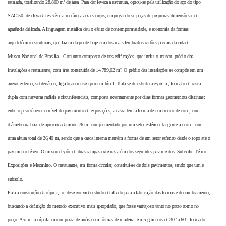
estaiada, totalizando 28.800 m² de área. Para dar leveza à estrutura, optou-se pela utilização do aço do tipo
SAC-50, de elevada resistência mecânica aos esforços, empregando-se peças de pequenas dimensões e de
aparência delicada. A linguagem metálica deu o efeito de contemporaneidade, e economia da formas
arquitetônico-estruturais, que fazem da ponte hoje um dos mais lembrados cartões postais da cidade.
Museu Nacional de Brasília – Conjunto composto de três edificações, que inclui o museu, prédio das
instalações e restaurante, com área construída de 14.789,02 m². O prédio das instalações se compõe em um
anexo externo, subterrâneo, ligado ao museu por um túnel. Trata-se de estrutura especial, formato de casca
dupla com nervuras radiais e circunferenciais, composta externamente por duas formas geométricas distintas:
entre o piso térreo e o nível do pavimento de exposições, a casca tem a forma de um tronco de cone, com
diâmetro na base de aproximadamente 76 m, complementado por um setor esférico, tangente ao cone, com
uma altura total de 26,40 m, sendo que a casca interna mantém a forma de um setor esférico desde o topo até o
pavimento térreo. O museu dispõe de duas rampas externas além dos seguintes pavimentos: Subsolo, Térreo,
Exposições e Mezanino. O restaurante, em forma circular, constitui-se de dois pavimentos, sendo que um é
subsolo.
Para a construção da cúpula, foi desenvolvido estudo detalhado para a fabricação das formas e do cimbramento,
buscando a definição do método executivo mais apropriado, que fosse vantajoso tanto no prazo como no
preço. Assim, a cúpula foi composta de anéis com fôrmas de madeira, em segmentos de 30° a 60°, formado