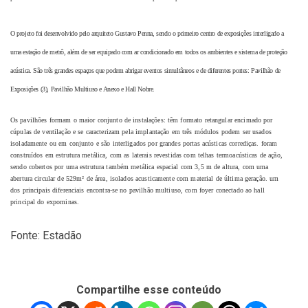
O projeto foi desenvolvido pelo arquiteto Gustavo Penna, sendo o primeiro centro de exposições interligado a
uma estação de metrô, além de ser equipado com ar condicionado em todos os ambientes e sistema de proteção
acústica. São três grandes espaços que podem abrigar eventos simultâneos e de diferentes portes: Pavilhão de
Exposições (3), Pavilhão Multiuso e Anexo e Hall Nobre.
O
s pavilhões formam o maior conjunto de instalações: têm formato retangular encimado por
cúpulas de ventilação e se caracterizam pela implantação em três módulos podem ser usados
isoladamente ou em conjunto e são interligados por grandes portas acústicas corrediças. foram
construídos em estrutura metálica, com as laterais revestidas com telhas termoacústicas de ação,
sendo cobertos por uma estrutura também metálica espacial com 3,5 m de altura, com uma
abertura circular de 529m² de área, isolados acusticamente com material de última geração. um
dos principais diferenciais encontra-se no pavilhão multiuso, com foyer conectado ao hall
principal do expominas.
Fonte: Estadão
Compartilhe esse conteúdo