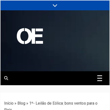
Skip
to
content
Portal de notícias de Engenharia e
Revista | O
Infraestrutura
Empreiteiro
Início
»
Blog
»
1º- Leilão de Eólica: bons ventos para o
País