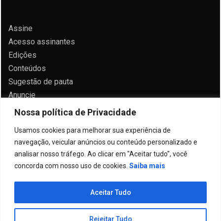
Assine
Acesso assinantes
Edições
Conteúdos
Sugestão de pauta
Anuncie
Contato
Nossa política de Privacidade
Política de privacidade
Usamos cookies para melhorar sua experiência de
navegação, veicular anúncios ou conteúdo personalizado e
analisar nosso tráfego. Ao clicar em "Aceitar tudo", você
concorda com nosso uso de cookies.
Saiba mais
Todos direitos reservados 2024.
Aceitar Tudo
Proudly powered by WordPress
|
Theme: Allure
News by
Candid Themes
.
Rejeitar Tudo