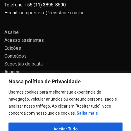
Telefone: +55 (11) 3895-8590
E-mail:
oempreiteiro@revistaoe.com.br
Assine
Acesso assinantes
Edições
Conteúdos
Sugestão de pauta
Anuncie
Contato
Nossa política de Privacidade
Política de privacidade
Usamos cookies para melhorar sua experiência de
navegação, veicular anúncios ou conteúdo personalizado e
analisar nosso tráfego. Ao clicar em "Aceitar tudo", você
concorda com nosso uso de cookies.
Saiba mais
Todos direitos reservados 2024.
Aceitar Tudo