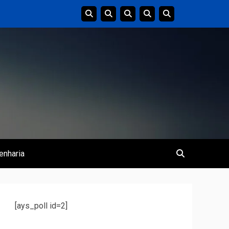
enharia
[ays_poll id=2]