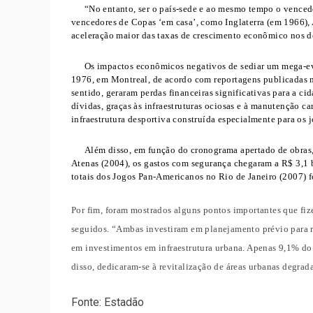
“No entanto, ser o país-sede e ao mesmo tempo o vence
vencedores de Copas ‘em casa’, como Inglaterra (em 1966),
aceleração maior das taxas de crescimento econômico nos d
Os impactos econômicos negativos de sediar um mega-e
1976, em Montreal, de acordo com reportagens publicadas n
sentido, geraram perdas financeiras significativas para a
dívidas, graças às infraestruturas ociosas e à manutenção 
infraestrutura desportiva construída especialmente para os 
Além disso, em função do cronograma apertado de obras,
Atenas (2004), os gastos com segurança chegaram a R$ 3,1 b
totais dos Jogos Pan-Americanos no Rio de Janeiro (2007) f
Por fim, foram mostrados alguns pontos importantes que fi
seguidos. “Ambas investiram em planejamento prévio para re
em investimentos em infraestrutura urbana. Apenas 9,1% do 
disso, dedicaram-se à revitalização de áreas urbanas degrada
Fonte: Estadão