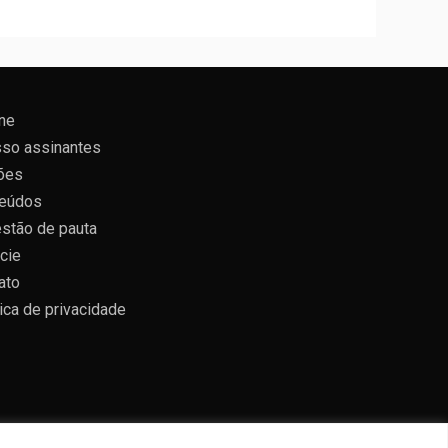
ne
so assinantes
ões
eúdos
stão de pauta
cie
ato
tica de privacidade