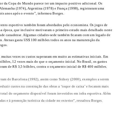
dor da Copa do Mundo parece ter um impacto positivo adicional. Os
 Alemanha (1974), Argentina (1978) e França (1998), registraram uma
ois anos após o evento”, informou Borges.
vento esportivo também foram abordados pelo economista. Os jogos de
a época, que inclusive motivaram o primeiro estudo mais detalhado neste
 cidade canadense. Algumas cidades-sede também ficaram com um legado de
cara. Atenas gasta US$ 100 milhões todos os anos na manutenção da
jogos.
 muitas vezes os custos superaram em muito as estimativas iniciais. Em
ilhões, 12 vezes mais do que o orçamento inicial. No Brasil, os gastos
oram de R$ 3,5 bilhões, contra o orçamento inicial de R$ 400 milhões.
zeram de Barcelona (1992), assim como Sidney (2000), exemplos a serem
duzir custos na construção das obras a ‘toque de caixa’ e focaram mais
total do orçamento disponível foram investidos em infra esportiva. Além
das e à promoção turística da cidade no exterior”, ressaltou Borges.