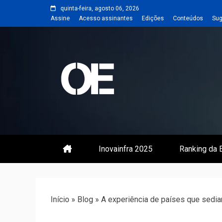
Skip
quinta-feira, agosto 06, 2026
to
Assine
Acesso assinantes
Edições
Conteúdos
Sug
content
Portal de notícias de Engenharia
Revista | O
Inovainfra 2025
Ranking da E
Início
»
Blog
»
A experiência de países que sedi