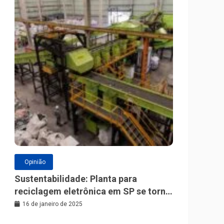
Opinião
Sustentabilidade: Planta para
reciclagem eletrônica em SP se torna
a maior da América Latina
16 de janeiro de 2025