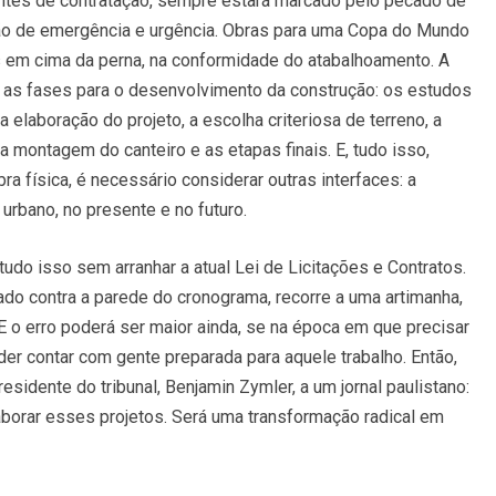
entes de contratação, sempre estará marcado pelo pecado de
ção de emergência e urgência. Obras para uma Copa do Mundo
s em cima da perna, na conformidade do atabalhoamento. A
s as fases para o desenvolvimento da construção: os estudos
 elaboração do projeto, a escolha criteriosa de terreno, a
 montagem do canteiro e as etapas finais. E, tudo isso,
bra física, é necessário considerar outras interfaces: a
urbano, no presente e no futuro.
udo isso sem arranhar a atual Lei de Licitações e Contratos.
ado contra a parede do cronograma, recorre a uma artimanha,
 E o erro poderá ser maior ainda, se na época em que precisar
der contar com gente preparada para aquele trabalho. Então,
sidente do tribunal, Benjamin Zymler, a um jornal paulistano:
aborar esses projetos. Será uma transformação radical em