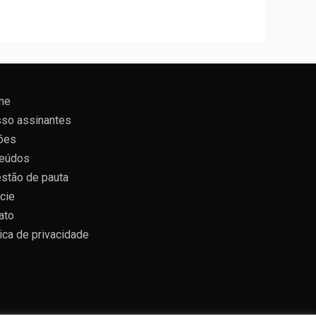
ne
so assinantes
ões
eúdos
stão de pauta
cie
ato
tica de privacidade