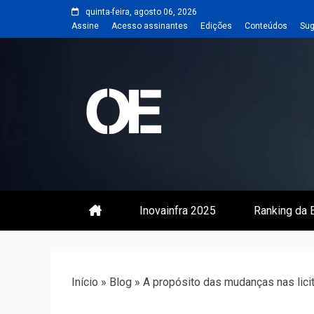
Skip
quinta-feira, agosto 06, 2026
to
Assine
Acesso assinantes
Edições
Conteúdos
Sug
content
Portal de notícias de Engenharia
Revista | O
Inovainfra 2025
Ranking da E
Início
»
Blog
»
A propósito das mudanças nas lici