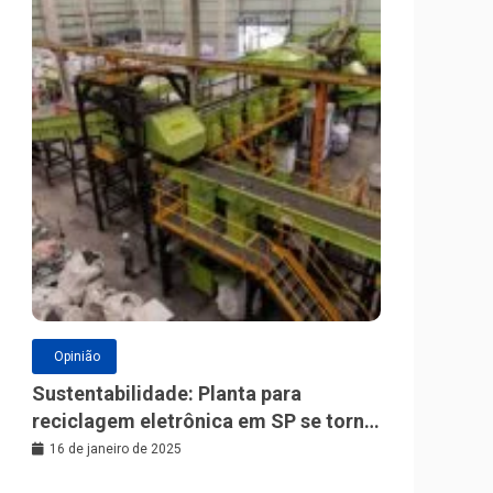
Opinião
Sustentabilidade: Planta para
reciclagem eletrônica em SP se torna
a maior da América Latina
16 de janeiro de 2025