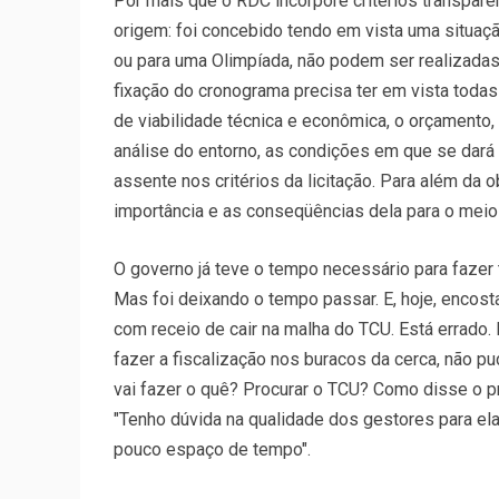
Por mais que o RDC incorpore critérios transpar
origem: foi concebido tendo em vista uma situa
ou para uma Olimpíada, não podem ser realizada
fixação do cronograma precisa ter em vista toda
de viabilidade técnica e econômica, o orçamento, a
análise do entorno, as condições em que se dará a
assente nos critérios da licitação. Para além da o
importância e as conseqüências dela para o meio 
O governo já teve o tempo necessário para fazer t
Mas foi deixando o tempo passar. E, hoje, encost
com receio de cair na malha do TCU. Está errado.
fazer a fiscalização nos buracos da cerca, não pu
vai fazer o quê? Procurar o TCU? Como disse o pre
"Tenho dúvida na qualidade dos gestores para el
pouco espaço de tempo".