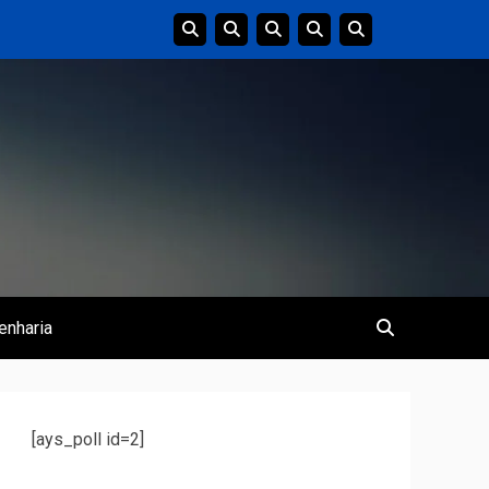
enharia
[ays_poll id=2]