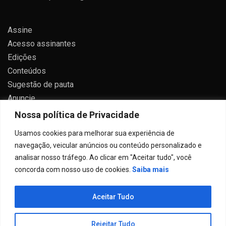
Assine
Acesso assinantes
Edições
Conteúdos
Sugestão de pauta
Anuncie
Contato
Nossa política de Privacidade
Política de privacidade
Usamos cookies para melhorar sua experiência de
navegação, veicular anúncios ou conteúdo personalizado e
analisar nosso tráfego. Ao clicar em "Aceitar tudo", você
concorda com nosso uso de cookies.
Saiba mais
Todos direitos reservados 2024.
Aceitar Tudo
Proudly powered by WordPress
|
Theme: Allure News
by
Candid Themes
.
Rejeitar Tudo