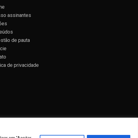
ne
so assinantes
ões
eúdos
stão de pauta
cie
ato
tica de privacidade
icar em "Aceitar