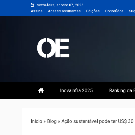
Skip
sexta-feira, agosto 07, 2026
to
Assine
Acesso assinantes
Edições
Conteúdos
Sug
content
Portal de notícias de Engenharia
Revista | O
Inovainfra 2025
Ranking da E
Início
»
Blog
»
Ação sustentável pode ter US$ 30