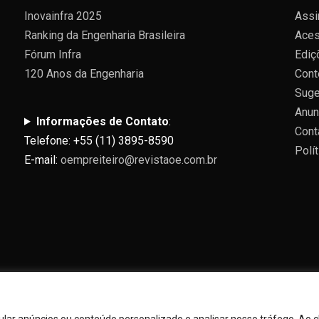
Inovainfra 2025
Assi
Ranking da Engenharia Brasileira
Aces
Fórum Infra
Ediç
120 Anos da Engenharia
Cont
Suge
Anun
Informações de Contato
:
Cont
Telefone: +55 (11) 3895-8590
Polí
E-mail:
oempreiteiro@revistaoe.com.br
Todos direitos reservados 2024.
ar anúncios ou conteúdo personalizado e analisar nosso tráfego. Ao cl