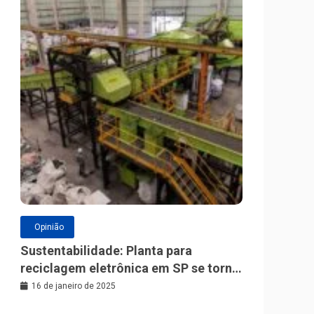
Opinião
Sustentabilidade: Planta para
reciclagem eletrônica em SP se torna
a maior da América Latina
16 de janeiro de 2025