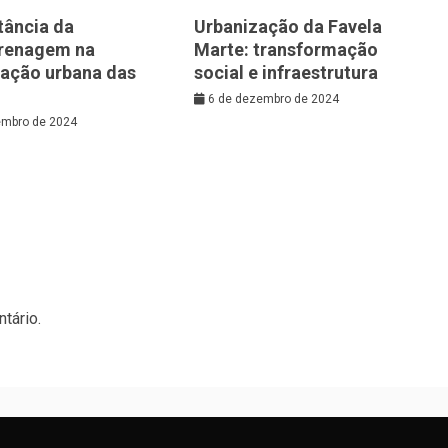
tância da
Urbanização da Favela
renagem na
Marte: transformação
zação urbana das
social e infraestrutura
6 de dezembro de 2024
embro de 2024
tário.