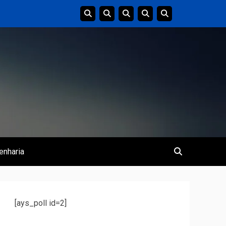
enharia
[ays_poll id=2]