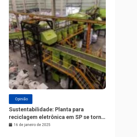
Opinião
Sustentabilidade: Planta para
reciclagem eletrônica em SP se torna
a maior da América Latina
16 de janeiro de 2025