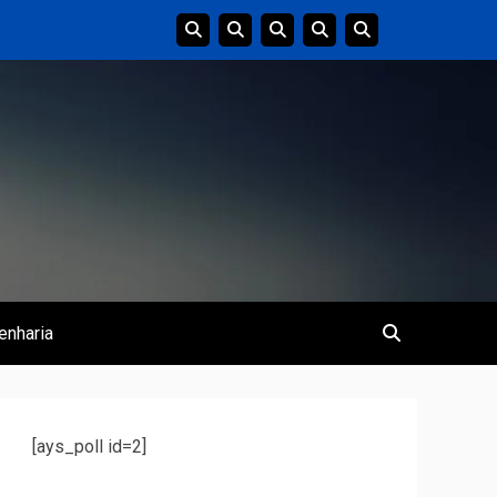
enharia
[ays_poll id=2]