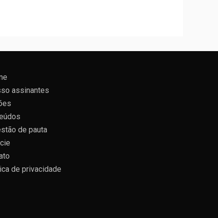
ne
so assinantes
ões
eúdos
stão de pauta
cie
ato
tica de privacidade