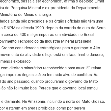
a econômico, passa a ser econômico”, afirma o geólogo Elmer
eira de Pesquisa Mineral e ex-presidente do Departamento
Ministério de Minas e Energia.
 dados ainda são precários e os órgãos oficiais não têm uma
 o DNPM na década 1990, depois da corrida do ouro de Serra
 cerca de 400 mil garimpeiros em atividade no Brasil.
lvimento Tecnológico da Indústria Mineral Brasileira
o Grosso consideradas estratégicas para o garimpo: o Alto
 movimento da atividade e hoje está em fase final, e Juruena,
 menos explorado.
om direitos minerários reconhecidos para atuar lá”, relata.
garimpeiros ilegais, a área tem sido alvo de conflitos. As
al do ano passado, quando procuraram o governo de Mato
nião não foi muito boa. Parece que o governo local tomou
e diamante. Na Amazônia, incluindo o norte de Mato Grosso,
o por estarem em áreas proibidas, como por serem