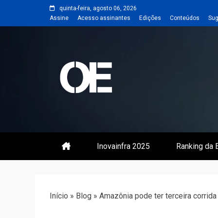
Skip
quinta-feira, agosto 06, 2026
to
Assine
Acesso assinantes
Edições
Conteúdos
Sug
content
Portal de notícias de Engenharia
Revista | O
Inovainfra 2025
Ranking da E
Início
»
Blog
»
Amazônia pode ter terceira corrida