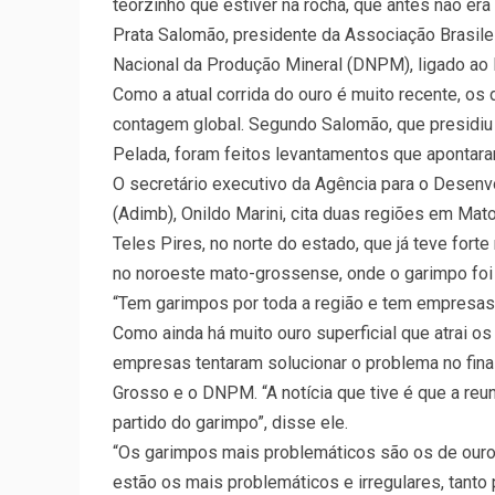
teorzinho que estiver na rocha, que antes não er
Prata Salomão, presidente da Associação Brasil
Nacional da Produção Mineral (DNPM), ligado ao 
Como a atual corrida do ouro é muito recente, os
contagem global. Segundo Salomão, que presidiu
Pelada, foram feitos levantamentos que apontaram
O secretário executivo da Agência para o Desenvo
(Adimb), Onildo Marini, cita duas regiões em Mat
Teles Pires, no norte do estado, que já teve forte
no noroeste mato-grossense, onde o garimpo foi
“Tem garimpos por toda a região e tem empresas c
Como ainda há muito ouro superficial que atrai os 
empresas tentaram solucionar o problema no fin
Grosso e o DNPM. “A notícia que tive é que a reu
partido do garimpo”, disse ele.
“Os garimpos mais problemáticos são os de ouro 
estão os mais problemáticos e irregulares, tant