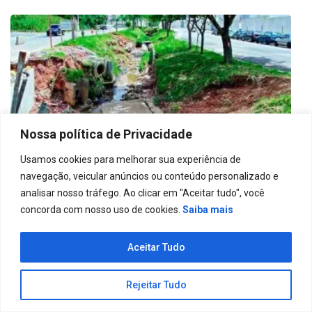
Nossa política de Privacidade
Usamos cookies para melhorar sua experiência de
navegação, veicular anúncios ou conteúdo personalizado e
analisar nosso tráfego. Ao clicar em "Aceitar tudo", você
concorda com nosso uso de cookies.
Saiba mais
A Importância da macrodrenagem na
revitalização urbana das cidades
Aceitar Tudo
6 de dezembro de 2024
Rejeitar Tudo