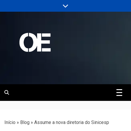
Skip
to
content
Portal de notícias de Engenharia e
Revista | O
Infraestrutura
Empreiteiro
Início
»
Blog
»
Assume a nova diretoria do Sinicesp