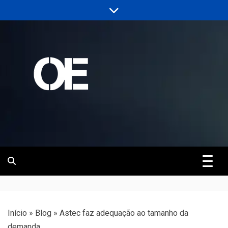
Skip
to
content
Portal de notícias de Engenharia e
Revista | O
Infraestrutura
Empreiteiro
Início
»
Blog
»
Astec faz adequação ao tamanho da
demanda