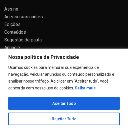
Assine
Acesso assinantes
Edições
Conteúdos
Sugestão de pauta
Anuncie
Contato
Nossa política de Privacidade
Política de privacidade
Usamos cookies para melhorar sua experiência de
navegação, veicular anúncios ou conteúdo personalizado e
analisar nosso tráfego. Ao clicar em "Aceitar tudo", você
concorda com nosso uso de cookies.
Saiba mais
Todos direitos reservados 2024.
Aceitar Tudo
Proudly powered by WordPress
|
Theme: Allure News
by
Candid Themes
.
Rejeitar Tudo