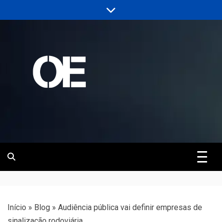
Skip
to
content
Portal de notícias de Engenharia e
Revista | O
Infraestrutura
Empreiteiro
Início
»
Blog
»
Audiência pública vai definir empresas de
sinalização rodoviária