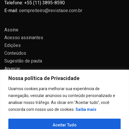
Telefone: +55 (11) 3895-8590
E-mail:
oempreiteiro@revistaoe.com.br
Assine
Acesso assinantes
Edições
Conteúdos
Sugestão de pauta
Anuncie
Contato
Nossa política de Privacidade
Política de privacidade
Usamos cookies para melhorar sua experiência de
navegação, veicular anúncios ou conteúdo personalizado e
analisar nosso tráfego. Ao clicar em "Aceitar tudo", você
concorda com nosso uso de cookies.
Saiba mais
Todos direitos reservados 2024.
Aceitar Tudo