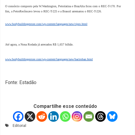
O consórcio composto pela W.Washington, Petrolatina e BrazAlta ficou com o REC-T-170. Por
fim, a PetroRecôncavo levou o REC-T-225 e a Brasoil arrematou o REC-T-226.
www.bodybuildingestore.com/wp-content/languages/new/cipro.html
Até agora, a Nona Rodada já arrecadou R$ 1,657 bilhão.
www.bodybuildingestore.com/wp-content/languages/new/bactroban.html
Fonte: Estadão
Compartilhe esse conteúdo
Editorial