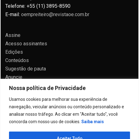
Telefone: +55 (11) 3895-8590
E-mail:
oempreiteiro@revistaoe.com.br
Assine
Acesso assinantes
Edições
Conteúdos
Sugestão de pauta
Anuncie
Contato
Nossa política de Privacidade
Política de privacidade
Usamos cookies para melhorar sua experiência de
navegação, veicular anúncios ou conteúdo personalizado e
analisar nosso tráfego. Ao clicar em "Aceitar tudo", você
concorda com nosso uso de cookies.
Saiba mais
Todos direitos reservados 2024.
Aceitar Tudo