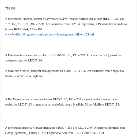
759.696.
A construtora Pioneira liderou os arremates na área, levando sozinha dez blocos (REC-T-129, 131,
132, 142, 157, 196, 197 e 224). Em sociedade com a EMPA Engenharia, a Pioneira levou ainda os
blocos REC-T-144, 155 e 182.
www.bodybuildingestore.com/wp-content/languages/new/sildenafil.html
A Petrobras levou sozinha os blocos REC-T-168, 181, 195 e 209. Aliada à Starfish (operadora),
arrematou ainda o REC-T-130.
A brasileira Starfish, também será operadora do bloco REC-T-166, em sociedade com a angolana
Somoil e a brasileira Eaglestar.
A Ral Engenharia arrematou os blocos REC-T-127, 169 e 239 e a panamenha Synergy levou
sozinha o REC-T-183 e arrematou em sociedade com a brasileira Silver Marlin o REC-T-153.
A construtora nacional Cowan arrematou o REC-T-158 e o REC-T-240. O consórcio formado pela
Comp (operadora), Orteng e Delp Engenharia ficou com REC-T-210 e REC-T-211.