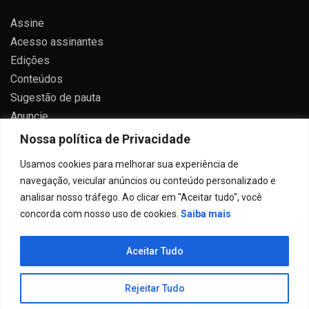
Assine
Acesso assinantes
Edições
Conteúdos
Sugestão de pauta
Anuncie
Contato
Nossa política de Privacidade
Política de privacidade
Usamos cookies para melhorar sua experiência de
navegação, veicular anúncios ou conteúdo personalizado e
analisar nosso tráfego. Ao clicar em "Aceitar tudo", você
concorda com nosso uso de cookies.
Saiba mais
Todos direitos reservados 2024.
Aceitar Tudo
Proudly powered by WordPress
|
Theme: Allure News
by
Candid Themes
.
Rejeitar Tudo