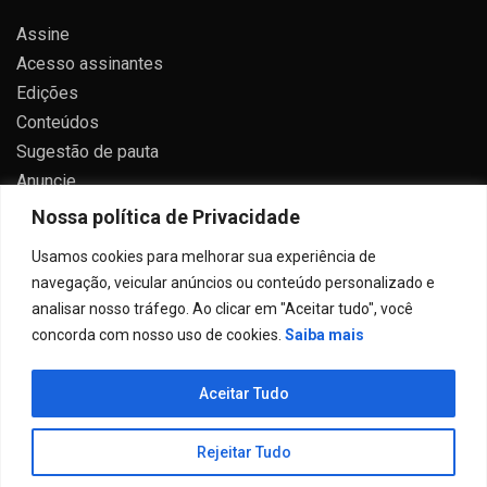
Assine
Acesso assinantes
Edições
Conteúdos
Sugestão de pauta
Anuncie
Contato
Nossa política de Privacidade
Política de privacidade
Usamos cookies para melhorar sua experiência de
navegação, veicular anúncios ou conteúdo personalizado e
analisar nosso tráfego. Ao clicar em "Aceitar tudo", você
concorda com nosso uso de cookies.
Saiba mais
Todos direitos reservados 2024.
Aceitar Tudo
Proudly powered by WordPress
|
Theme: Allure News
by
Candid Themes
.
Rejeitar Tudo