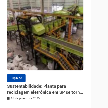
Opinião
Sustentabilidade: Planta para
reciclagem eletrônica em SP se torna
a maior da América Latina
16 de janeiro de 2025