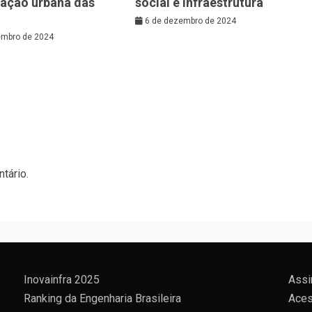
zação urbana das
social e infraestrutura
6 de dezembro de 2024
embro de 2024
tário.
Inovainfra 2025
Assi
Ranking da Engenharia Brasileira
Aces