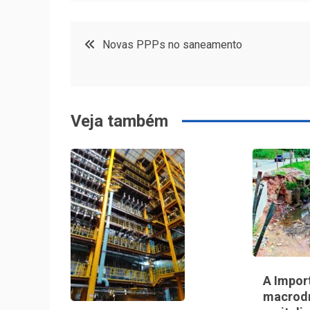
Navegação
Novas PPPs no saneamento
de
Post
Veja também
A Impor
macrod