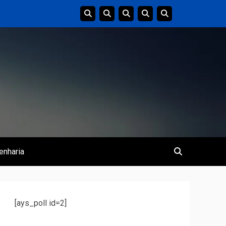
enharia
[ays_poll id=2]