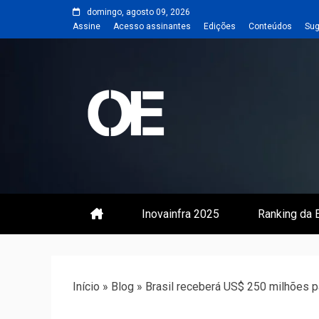
Skip
domingo, agosto 09, 2026
to
Assine
Acesso assinantes
Edições
Conteúdos
Sug
content
Portal de notícias de Engenharia
Revista | O
Inovainfra 2025
Ranking da E
Início
»
Blog
»
Brasil receberá US$ 250 milhões pa