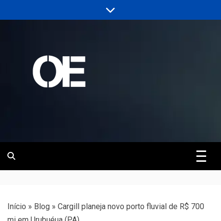
Skip
to
content
Portal de notícias de Engenharia e
Revista | O
Infraestrutura
Empreiteiro
Início
»
Blog
»
Cargill planeja novo porto fluvial de R$ 700
mi em Urubuéua (PA)