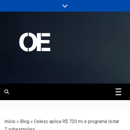
Skip
to
content
Portal de notícias de Engenharia e
Revista | O
Infraestrutura
Empreiteiro
Início
»
Blog
»
Celesc aplica R$ 720 mi e programa licitar
7 subestações