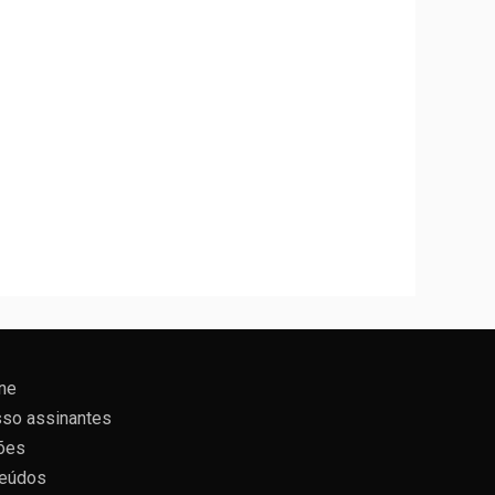
ne
so assinantes
ões
eúdos