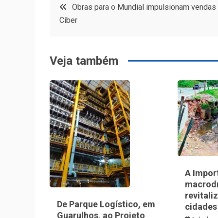
Navegação
Obras para o Mundial impulsionam vendas
Ciber
de
Post
Veja também
A Impor
macrod
revitali
De Parque Logístico, em
cidades
Guarulhos, ao Projeto