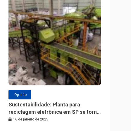
Opinião
Sustentabilidade: Planta para
reciclagem eletrônica em SP se torna
a maior da América Latina
16 de janeiro de 2025