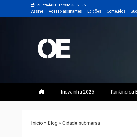
Skip
quinta-feira, agosto 06, 2026
to
Assine
Acesso assinantes
Edições
Conteúdos
Sug
content
Portal de notícias de Engenharia
Revista | O
Inovainfra 2025
Ranking da E
Início
»
Blog
»
Cidade submersa