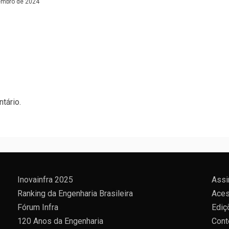
embro de 2024
tário.
Inovainfra 2025
Assi
Ranking da Engenharia Brasileira
Aces
Fórum Infra
Ediç
120 Anos da Engenharia
Cont