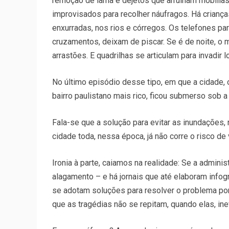
remoção de lama e dejetos que arruínam mobílias 
improvisados para recolher náufragos. Há crianç
enxurradas, nos rios e córregos. Os telefones pa
cruzamentos, deixam de piscar. Se é de noite, o
arrastões. E quadrilhas se articulam para invadir l
No último episódio desse tipo, em que a cidade, o
bairro paulistano mais rico, ficou submerso sob 
Fala-se que a solução para evitar as inundações,
cidade toda, nessa época, já não corre o risco de
Ironia à parte, caiamos na realidade: Se a admin
alagamento – e há jornais que até elaboram infog
se adotam soluções para resolver o problema pont
que as tragédias não se repitam, quando elas, ine