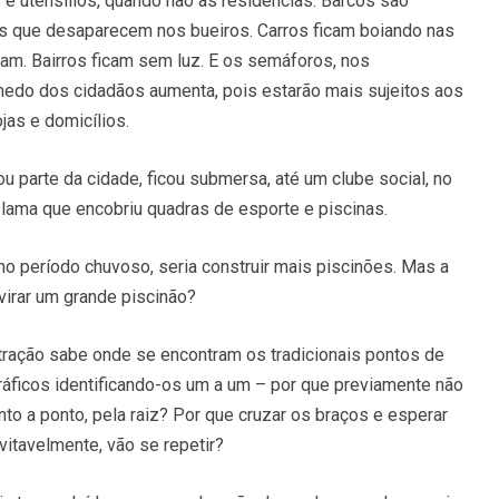
e utensílios, quando não as residências. Barcos são
as que desaparecem nos bueiros. Carros ficam boiando nas
ram. Bairros ficam sem luz. E os semáforos, nos
 medo dos cidadãos aumenta, pois estarão mais sujeitos aos
ojas e domicílios.
u parte da cidade, ficou submersa, até um clube social, no
a lama que encobriu quadras de esporte e piscinas.
 no período chuvoso, seria construir mais piscinões. Mas a
 virar um grande piscinão?
istração sabe onde se encontram os tradicionais pontos de
ráficos identificando-os um a um – por que previamente não
o a ponto, pela raiz? Por que cruzar os braços e esperar
vitavelmente, vão se repetir?