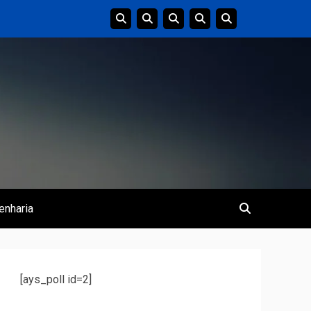
enharia
[ays_poll id=2]