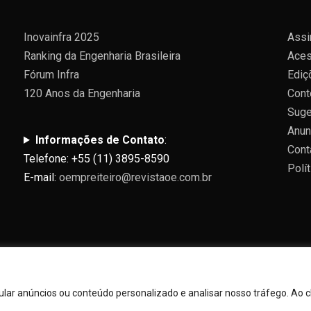
Inovainfra 2025
Assi
Ranking da Engenharia Brasileira
Aces
Fórum Infra
Ediç
120 Anos da Engenharia
Cont
Suge
Anun
Informações de Contato
:
Cont
Telefone: +55 (11) 3895-8590
Polí
E-mail:
oempreiteiro@revistaoe.com.br
ar anúncios ou conteúdo personalizado e analisar nosso tráfego. Ao cl