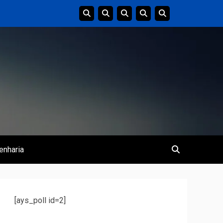
enharia
[ays_poll id=2]