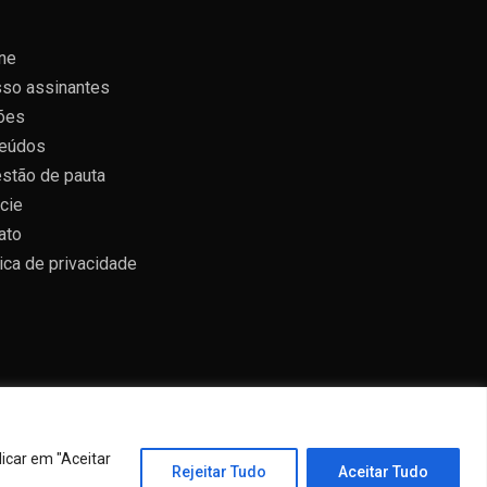
ne
so assinantes
ões
eúdos
stão de pauta
cie
ato
tica de privacidade
icar em "Aceitar
Rejeitar Tudo
Aceitar Tudo