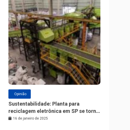
Opinião
Sustentabilidade: Planta para
reciclagem eletrônica em SP se torna
a maior da América Latina
16 de janeiro de 2025