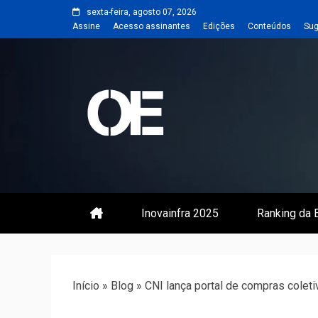
Skip
sexta-feira, agosto 07, 2026
to
Assine
Acesso assinantes
Edições
Conteúdos
Sug
content
Portal de notícias de Engenharia
Revista | O
Inovainfra 2025
Ranking da E
Início
»
Blog
»
CNI lança portal de compras coleti