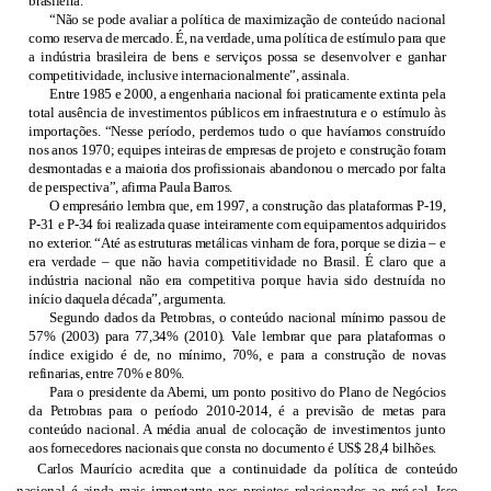
brasileira.
“Não se pode avaliar a política de maximização de conteúdo nacional
como reserva de mercado. É, na verdade, uma política de estímulo para que
a indústria brasileira de bens e serviços possa se desenvolver e ganhar
competitividade, inclusive internacionalmente”, assinala.
Entre 1985 e
2000, a
engenharia nacional foi praticamente extinta pela
total ausência de investimentos públicos em infraestrutura e o estímulo às
importações. “Nesse período, perdemos tudo o que havíamos construído
nos anos 1970; equipes inteiras de empresas de projeto e construção foram
desmontadas e a maioria dos profissionais abandonou o mercado por falta
de perspectiva”, afirma Paula Barros.
O empresário lembra que, em
1997, a
construção das plataformas P-19,
P-31 e P-34 foi realizada quase inteiramente com equipamentos adquiridos
no exterior. “Até as estruturas metálicas vinham de fora, porque se dizia – e
era verdade – que não havia competitividade no Brasil. É claro que a
indústria nacional não era competitiva porque havia sido destruída no
início daquela década”, argumenta.
Segundo dados da Petrobras, o conteúdo nacional mínimo passou de
57% (2003) para 77,34% (2010). Vale lembrar que para plataformas o
índice exigido é de, no mínimo, 70%, e para a construção de novas
refinarias, entre 70% e 80%.
Para o presidente da Abemi, um ponto positivo do Plano de Negócios
da Petrobras para o período 2010-2014, é a previsão de metas para
conteúdo nacional. A média anual de colocação de investimentos junto
aos fornecedores nacionais que consta no documento é US$ 28,4 bilhões.
Carlos Maurício acredita que a continuidade da política de conteúdo
nacional é ainda mais importante nos projetos relacionados ao pré-sal. Isso