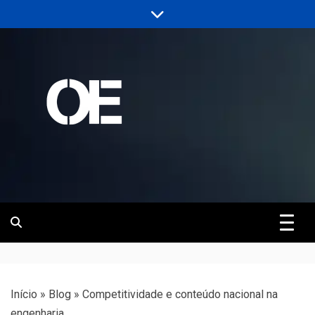
Skip
to
content
Portal de notícias de Engenharia e
Revista | O
Infraestrutura
Empreiteiro
Início
»
Blog
»
Competitividade e conteúdo nacional na
engenharia