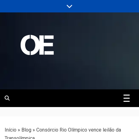
Skip
to
content
Portal de notícias de Engenharia e
Revista | O
Infraestrutura
Empreiteiro
Início
»
Blog
»
Consórcio Rio Olímpico vence leilão da
Transolímpica