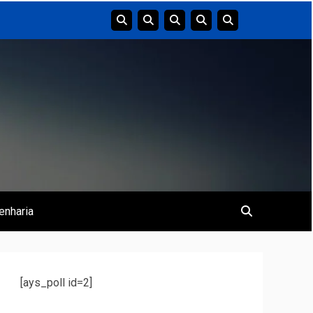
enharia
[ays_poll id=2]