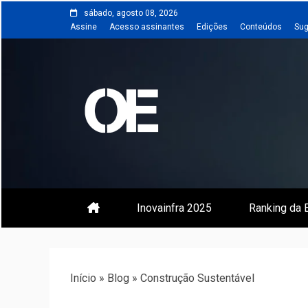
Skip
sábado, agosto 08, 2026
to
Assine
Acesso assinantes
Edições
Conteúdos
Sug
content
Portal de notícias de Engenharia
Revista | O
Inovainfra 2025
Ranking da E
Início
»
Blog
»
Construção Sustentável