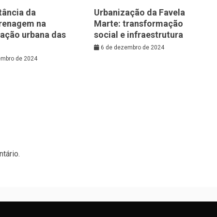
tância da
Urbanização da Favela
renagem na
Marte: transformação
zação urbana das
social e infraestrutura
6 de dezembro de 2024
embro de 2024
tário.