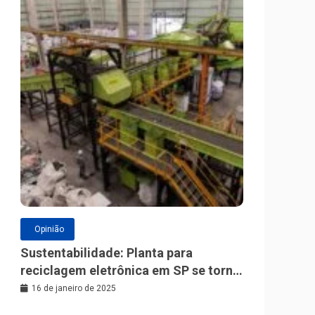
Opinião
Sustentabilidade: Planta para
reciclagem eletrônica em SP se torna
a maior da América Latina
16 de janeiro de 2025