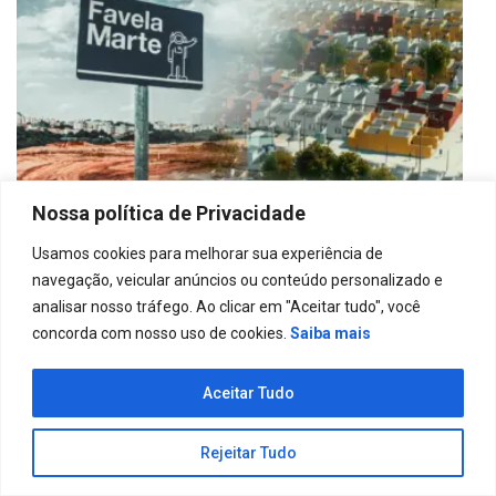
Nossa política de Privacidade
Usamos cookies para melhorar sua experiência de
navegação, veicular anúncios ou conteúdo personalizado e
Urbanização da Favela Marte:
analisar nosso tráfego. Ao clicar em "Aceitar tudo", você
transformação social e infraestrutura
concorda com nosso uso de cookies.
Saiba mais
6 de dezembro de 2024
Aceitar Tudo
Deixe um comentário
Rejeitar Tudo
Você precisa fazer o
login
para publicar um comentário.