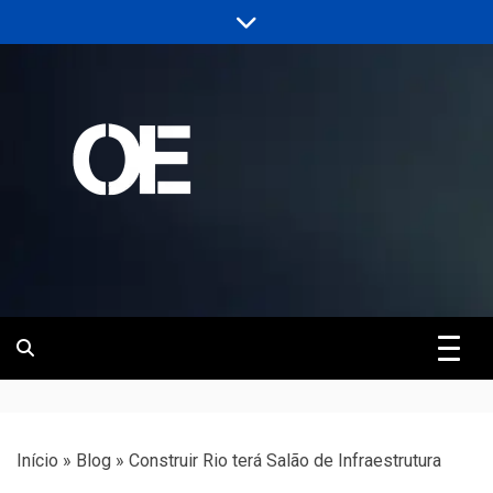
Skip
to
content
Portal de notícias de Engenharia e
Revista | O
Infraestrutura
Empreiteiro
Início
»
Blog
»
Construir Rio terá Salão de Infraestrutura