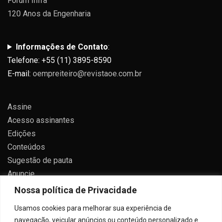
Fórum Infra
120 Anos da Engenharia
Informações de Contato
:
Telefone: +55 (11) 3895-8590
E-mail:
oempreiteiro@revistaoe.com.br
Assine
Acesso assinantes
Edições
Conteúdos
Sugestão de pauta
Anuncie
Contato
Nossa política de Privacidade
Política de privacidade
Usamos cookies para melhorar sua experiência de
navegação, veicular anúncios ou conteúdo personalizado e