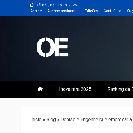
Skip
sábado, agosto 08, 2026
to
Assine
Acesso assinantes
Edições
Conteúdos
Sug
content
Portal de notícias de Engenharia
Revista | O
Inovainfra 2025
Ranking da E
Início
»
Blog
»
Denise é Engenheira e empresária 