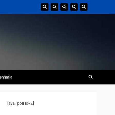
enharia
[ays_poll id=2]