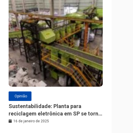
Opinião
Sustentabilidade: Planta para
reciclagem eletrônica em SP se torna
a maior da América Latina
16 de janeiro de 2025