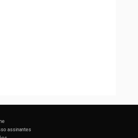
ne
so assinantes
ões