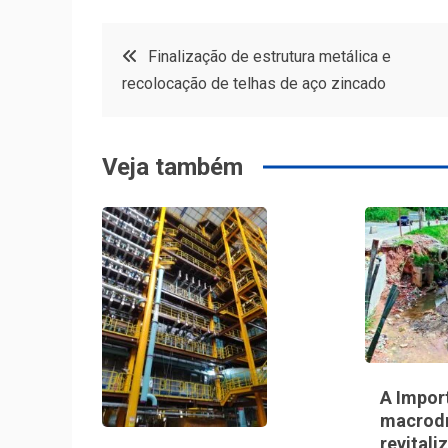
Navegação
Finalização de estrutura metálica e
recolocação de telhas de aço zincado
de
Post
Veja também
A Impor
macrod
revitali