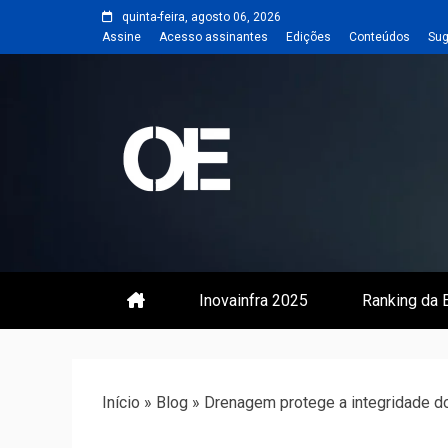
Skip
quinta-feira, agosto 06, 2026
to
Assine
Acesso assinantes
Edições
Conteúdos
Sug
content
Portal de notícias de Engenharia
Revista | O
Inovainfra 2025
Ranking da E
Início
»
Blog
»
Drenagem protege a integridade d