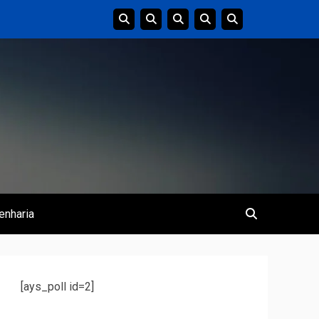
enharia
[ays_poll id=2]