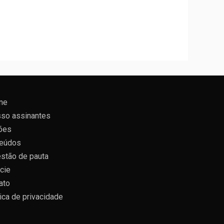
ne
so assinantes
ões
eúdos
stão de pauta
cie
ato
tica de privacidade