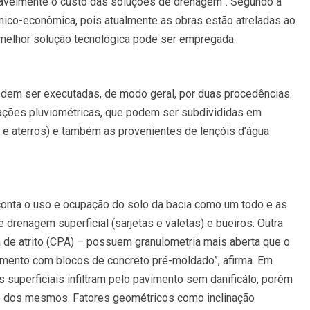
ravelmente o custo das soluções de drenagem”. Segundo a
cnico-econômica, pois atualmente as obras estão atreladas ao
melhor solução tecnológica pode ser empregada.
dem ser executadas, de modo geral, por duas procedências.
tações pluviométricas, que podem ser subdivididas em
te e aterros) e também as provenientes de lençóis d’água
 conta o uso e ocupação do solo da bacia como um todo e as
drenagem superficial (sarjetas e valetas) e bueiros. Outra
a de atrito (CPA) – possuem granulometria mais aberta que o
imento com blocos de concreto pré-moldado”, afirma. Em
 superficiais infiltram pelo pavimento sem danificálo, porém
o dos mesmos. Fatores geométricos como inclinação