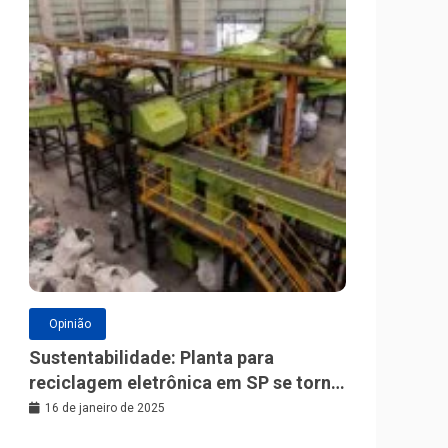
Opinião
Sustentabilidade: Planta para
reciclagem eletrônica em SP se torna
a maior da América Latina
16 de janeiro de 2025