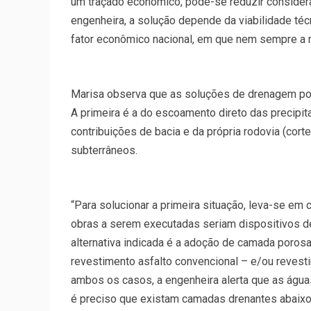
um traçado econômico, pode-se reduzir conside
engenheira, a solução depende da viabilidade té
fator econômico nacional, em que nem sempre a 
Marisa observa que as soluções de drenagem po
A primeira é a do escoamento direto das precipi
contribuições de bacia e da própria rodovia (cor
subterrâneos.
“Para solucionar a primeira situação, leva-se em
obras a serem executadas seriam dispositivos de 
alternativa indicada é a adoção de camada poros
revestimento asfalto convencional – e/ou revest
ambos os casos, a engenheira alerta que as águas
é preciso que existam camadas drenantes abaix