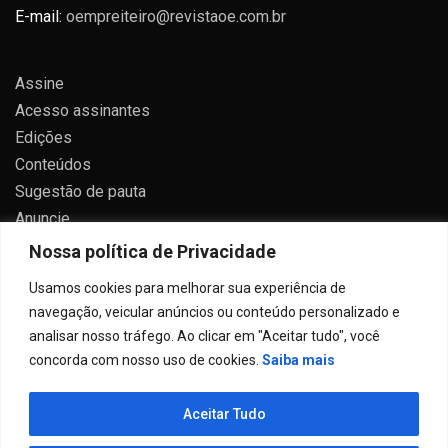
E-mail:
oempreiteiro@revistaoe.com.br
Assine
Acesso assinantes
Edições
Conteúdos
Sugestão de pauta
Anuncie
Contato
Nossa política de Privacidade
Política de privacidade
Usamos cookies para melhorar sua experiência de
navegação, veicular anúncios ou conteúdo personalizado e
analisar nosso tráfego. Ao clicar em "Aceitar tudo", você
concorda com nosso uso de cookies.
Saiba mais
Todos direitos reservados 2024.
Aceitar Tudo
Proudly powered by WordPress
|
Theme: Allure News