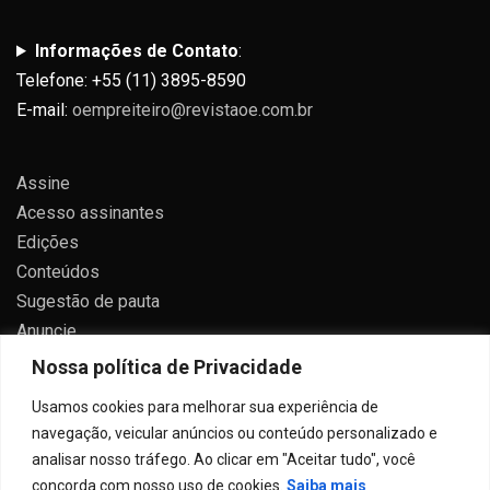
Informações de Contato
:
Telefone: +55 (11) 3895-8590
E-mail:
oempreiteiro@revistaoe.com.br
Assine
Acesso assinantes
Edições
Conteúdos
Sugestão de pauta
Anuncie
Contato
Nossa política de Privacidade
Política de privacidade
Usamos cookies para melhorar sua experiência de
navegação, veicular anúncios ou conteúdo personalizado e
analisar nosso tráfego. Ao clicar em "Aceitar tudo", você
concorda com nosso uso de cookies.
Saiba mais