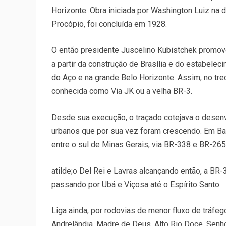
Horizonte. Obra iniciada por Washington Luiz n
Procópio, foi concluída em 1928.
O então presidente Juscelino Kubistchek promove
a partir da construção de Brasília e do estabelec
do Aço e na grande Belo Horizonte. Assim, no trec
conhecida como Via JK ou a velha BR-3.
Desde sua execução, o traçado cotejava o desen
urbanos que por sua vez foram crescendo. Em Ba
entre o sul de Minas Gerais, via BR-338 e BR-26
atilde;o Del Rei e Lavras alcançando então, a BR-
passando por Ubá e Viçosa até o Espírito Santo.
Liga ainda, por rodovias de menor fluxo de tráfeg
Andrelândia, Madre de Deus, Alto Rio Doce, Senho