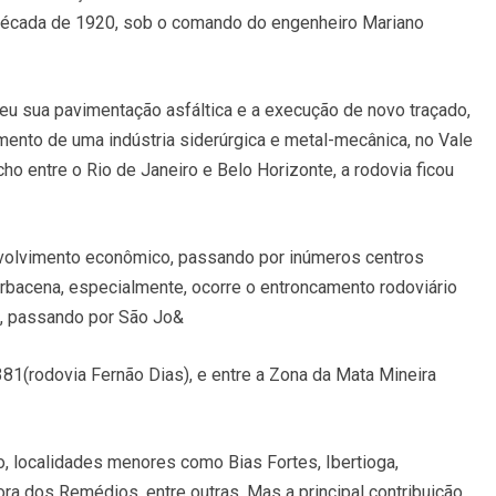
a década de 1920, sob o comando do engenheiro Mariano
u sua pavimentação asfáltica e a execução de novo traçado,
imento de uma indústria siderúrgica e metal-mecânica, no Vale
ho entre o Rio de Janeiro e Belo Horizonte, a rodovia ficou
volvimento econômico, passando por inúmeros centros
rbacena, especialmente, ocorre o entroncamento rodoviário
5, passando por São Jo&
381(rodovia Fernão Dias), e entre a Zona da Mata Mineira
o, localidades menores como Bias Fortes, Ibertioga,
ra dos Remédios, entre outras. Mas a principal contribuição