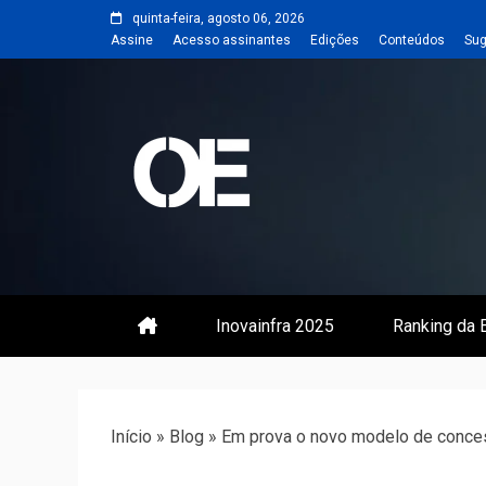
Skip
quinta-feira, agosto 06, 2026
to
Assine
Acesso assinantes
Edições
Conteúdos
Sug
content
Portal de notícias de Engenharia
Revista | O
Inovainfra 2025
Ranking da E
Início
»
Blog
»
Em prova o novo modelo de conc