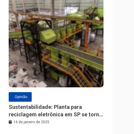
Opinião
Sustentabilidade: Planta para
reciclagem eletrônica em SP se torna
a maior da América Latina
16 de janeiro de 2025