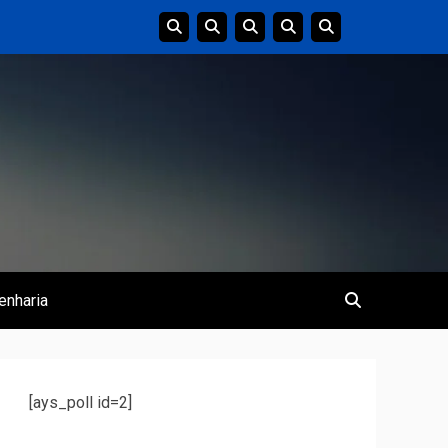
enharia
[ays_poll id=2]