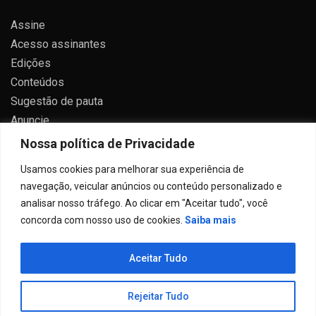
Assine
Acesso assinantes
Edições
Conteúdos
Sugestão de pauta
Anuncie
Contato
Nossa política de Privacidade
Política de privacidade
Usamos cookies para melhorar sua experiência de
navegação, veicular anúncios ou conteúdo personalizado e
analisar nosso tráfego. Ao clicar em "Aceitar tudo", você
concorda com nosso uso de cookies.
Saiba mais
Todos direitos reservados 2024.
Aceitar Tudo
Proudly powered by WordPress
|
Theme: Allure News
by
Candid Themes
.
Rejeitar Tudo