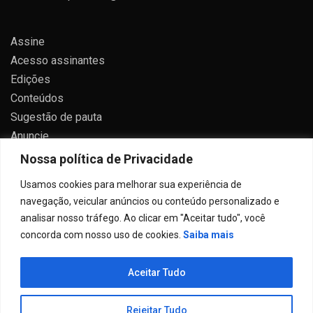
Assine
Acesso assinantes
Edições
Conteúdos
Sugestão de pauta
Anuncie
Contato
Nossa política de Privacidade
Política de privacidade
Usamos cookies para melhorar sua experiência de
navegação, veicular anúncios ou conteúdo personalizado e
analisar nosso tráfego. Ao clicar em "Aceitar tudo", você
concorda com nosso uso de cookies.
Saiba mais
Todos direitos reservados 2024.
Aceitar Tudo
Proudly powered by WordPress
|
Theme: Allure News
by
Candid Themes
.
Rejeitar Tudo