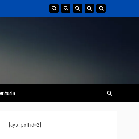
enharia
[ays_poll id=2]