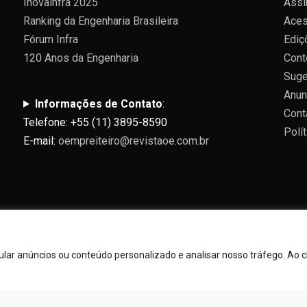
Inovainfra 2025
Assi
Ranking da Engenharia Brasileira
Aces
Fórum Infra
Ediç
120 Anos da Engenharia
Cont
Suge
Anun
Informações de Contato
:
Cont
Telefone: +55 (11) 3895-8590
Polí
E-mail:
oempreiteiro@revistaoe.com.br
ar anúncios ou conteúdo personalizado e analisar nosso tráfego. Ao cl
Todos direitos reservados 2024.
dly powered by WordPress
|
Theme: Allure News by
Candid Th