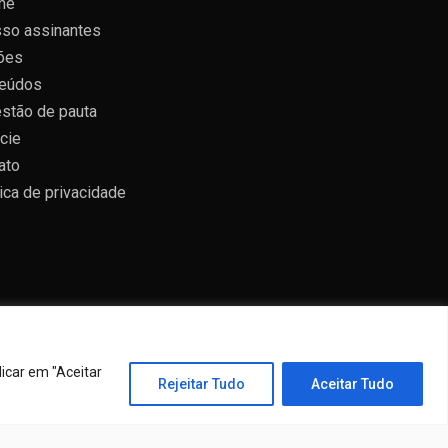
ne
so assinantes
ões
eúdos
stão de pauta
cie
ato
tica de privacidade
icar em "Aceitar
Rejeitar Tudo
Aceitar Tudo
emes
.