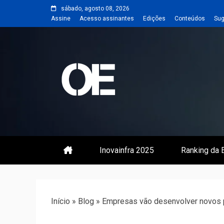
Skip
sábado, agosto 08, 2026
to
Assine
Acesso assinantes
Edições
Conteúdos
Sug
content
Portal de notícias de Engenharia
Revista | O
Inovainfra 2025
Ranking da E
Início
»
Blog
»
Empresas vão desenvolver novos p