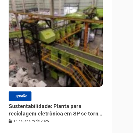
Opinião
Sustentabilidade: Planta para
reciclagem eletrônica em SP se torna
a maior da América Latina
16 de janeiro de 2025