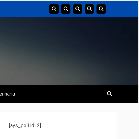
enharia
[ays_poll id=2]