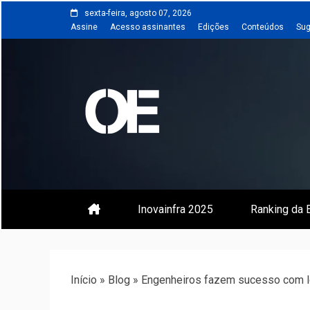
Skip
sexta-feira, agosto 07, 2026
to
Assine
Acesso assinantes
Edições
Conteúdos
Sug
content
Portal de notícias de Engenharia
Revista | O
Inovainfra 2025
Ranking da E
Início
»
Blog
»
Engenheiros fazem sucesso com l