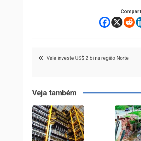
Compart
Navegação
Vale investe US$ 2 bi na região Norte
de
Post
Veja também