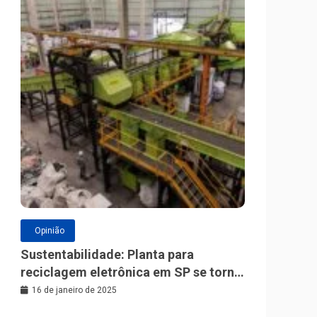
Opinião
Sustentabilidade: Planta para
reciclagem eletrônica em SP se torna
a maior da América Latina
16 de janeiro de 2025