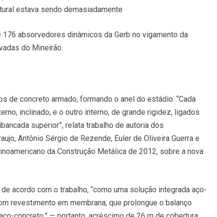
rutural estava sendo demasiadamente
de 176 absorvedores dinâmicos da Gerb no vigamento da
rvadas do Mineirão.
cos de concreto armado, formando o anel do estádio. “Cada
no, inclinado, e o outro interno, de grande rigidez, ligados
bancada superior”, relata trabalho de autoria dos
jo, Antônio Sérgio de Rezende, Euler de Oliveira Guerra e
tinoamericano da Construção Metálica de 2012, sobre a nova
a de acordo com o trabalho, “como uma solução integrada aço-
 com revestimento em membrana, que prolongue o balanço
ço-concreto.” — portanto, acréscimo de 26 m de cobertura,