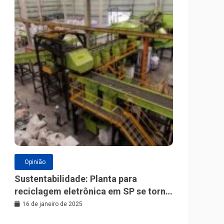
Opinião
Sustentabilidade: Planta para
reciclagem eletrônica em SP se torna
a maior da América Latina
16 de janeiro de 2025