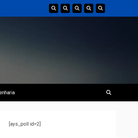
enharia
[ays_poll id=2]