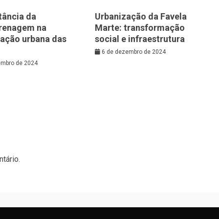
tância da
Urbanização da Favela
renagem na
Marte: transformação
zação urbana das
social e infraestrutura
6 de dezembro de 2024
embro de 2024
tário.