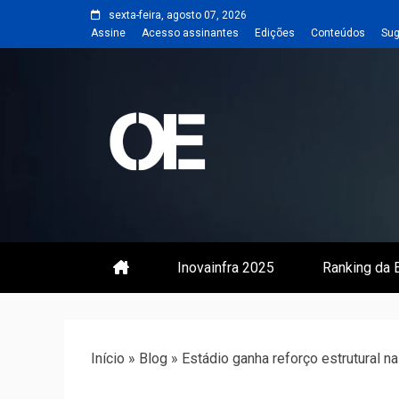
Skip
sexta-feira, agosto 07, 2026
to
Assine
Acesso assinantes
Edições
Conteúdos
Sug
content
Portal de notícias de Engenharia
Revista | O
Inovainfra 2025
Ranking da E
Início
»
Blog
»
Estádio ganha reforço estrutural n