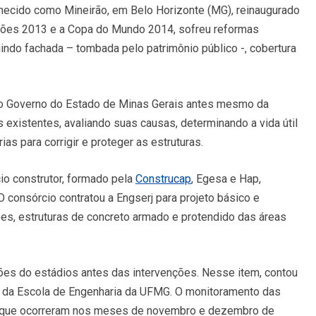
hecido como Mineirão, em Belo Horizonte (MG), reinaugurado
ões 2013 e a Copa do Mundo 2014, sofreu reformas
uindo fachada – tombada pelo patrimônio público -, cobertura
lo Governo do Estado de Minas Gerais antes mesmo da
s existentes, avaliando suas causas, determinando a vida útil
as para corrigir e proteger as estruturas.
io construtor, formado pela
Construcap
, Egesa e Hap,
O consórcio contratou a Engserj para projeto básico e
es, estruturas de concreto armado e protendido das áreas
ções do estádios antes das intervenções. Nesse item, contou
 da Escola de Engenharia da UFMG. O monitoramento das
ol que ocorreram nos meses de novembro e dezembro de