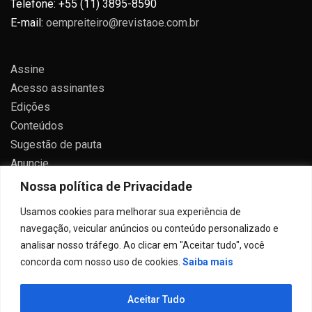
Telefone: +55 (11) 3895-8590
E-mail:
oempreiteiro@revistaoe.com.br
Assine
Acesso assinantes
Edições
Conteúdos
Sugestão de pauta
Anuncie
Contato
Nossa política de Privacidade
Política de privacidade
Usamos cookies para melhorar sua experiência de
navegação, veicular anúncios ou conteúdo personalizado e
analisar nosso tráfego. Ao clicar em "Aceitar tudo", você
concorda com nosso uso de cookies.
Saiba mais
Todos direitos reservados 2024.
Aceitar Tudo