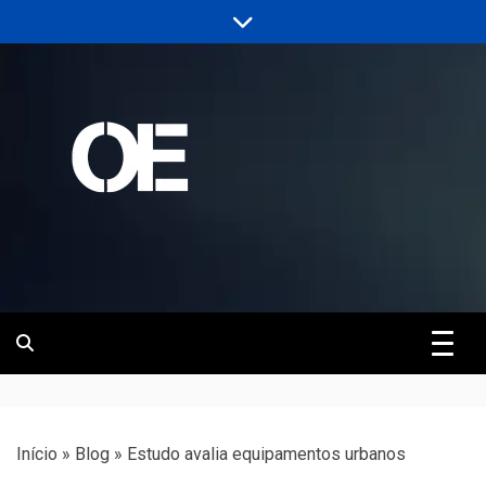
Skip
to
content
Portal de notícias de Engenharia e
Revista | O
Infraestrutura
Empreiteiro
Início
»
Blog
»
Estudo avalia equipamentos urbanos