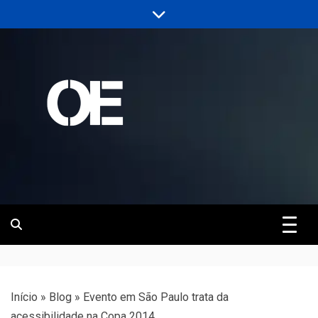
Skip
to
content
Portal de notícias de Engenharia e
Revista | O
Infraestrutura
Empreiteiro
Início
»
Blog
»
Evento em São Paulo trata da
acessibilidade na Copa 2014