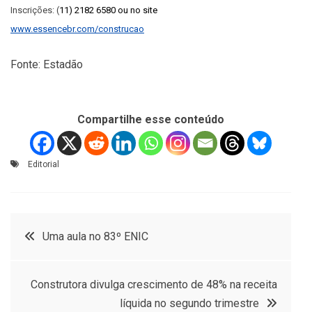
Inscrições: (
11) 2182 6580 ou no site
www.essencebr.com/construcao
Fonte: Estadão
Compartilhe esse conteúdo
Editorial
Navegação
Uma aula no 83º ENIC
de
Construtora divulga crescimento de 48% na receita
Post
líquida no segundo trimestre