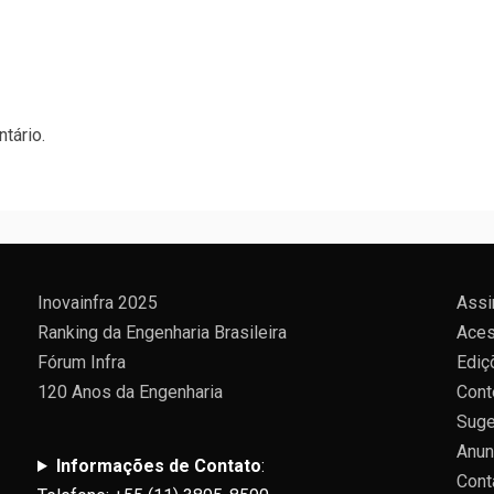
tário.
Inovainfra 2025
Assi
Ranking da Engenharia Brasileira
Aces
Fórum Infra
Ediç
120 Anos da Engenharia
Cont
Suge
Anun
Informações de Contato
:
Cont