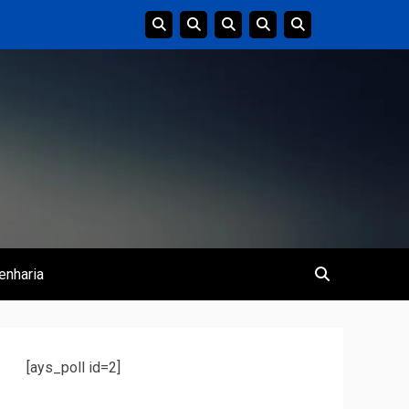
enharia
[ays_poll id=2]