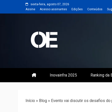
Skip
sexta-feira, agosto 07, 2026
to
Assine
Acesso assinantes
Edições
Conteúdos
Sug
content
Portal de notícias de Engenharia
Revista | O
Inovainfra 2025
Ranking da E
Início
»
Blog
»
Evento vai discutir os desafios do 