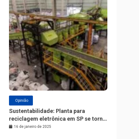
Opinião
Sustentabilidade: Planta para
reciclagem eletrônica em SP se torna
a maior da América Latina
16 de janeiro de 2025