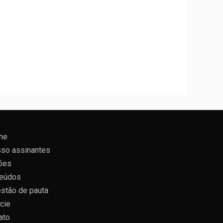
ne
so assinantes
ões
eúdos
stão de pauta
cie
ato