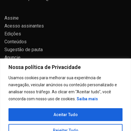
Assine
Acesso assinantes
Edições
Conteúdos
Sugestão de pauta
Anuncie
Contato
Nossa política de Privacidade
Política de privacidade
Usamos cookies para melhorar sua experiência de
navegação, veicular anúncios ou conteúdo personalizado e
analisar nosso tráfego. Ao clicar em "Aceitar tudo", você
concorda com nosso uso de cookies.
Saiba mais
Todos direitos reservados 2024.
Aceitar Tudo
Proudly powered by WordPress
|
Theme: Allure News
by
Candid Themes
.
Rejeitar Tudo