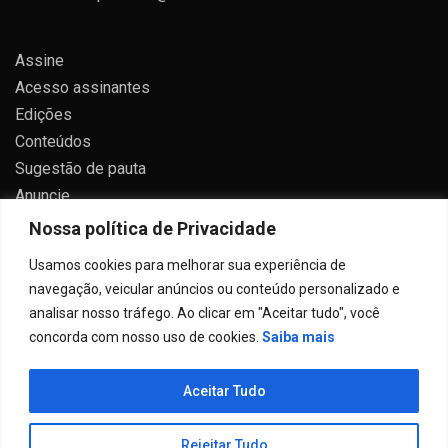
Assine
Acesso assinantes
Edições
Conteúdos
Sugestão de pauta
Anuncie
Contato
Nossa política de Privacidade
Política de privacidade
Usamos cookies para melhorar sua experiência de
navegação, veicular anúncios ou conteúdo personalizado e
analisar nosso tráfego. Ao clicar em "Aceitar tudo", você
concorda com nosso uso de cookies.
Saiba mais
Todos direitos reservados 2024.
Aceitar Tudo
Proudly powered by WordPress
|
Theme: Allure News
by
Candid Themes
.
Rejeitar Tudo