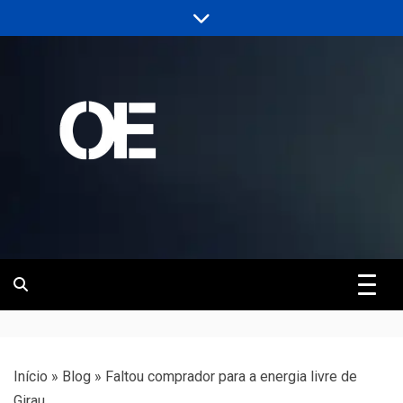
Skip
to
content
Portal de notícias de Engenharia e
Revista | O
Infraestrutura
Empreiteiro
Início
»
Blog
»
Faltou comprador para a energia livre de
Girau